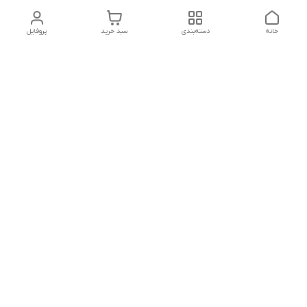
خانه
دسته‌بندی
سبد خرید
پروفایل
دسترسی سریع
تماس با ما
شکایات
درباره ما
قوانین و مقررات
سیاست حریم خصوصی
شماره تماس
09352783968
آدرس ایمیل
Persis.trade@gmail.com