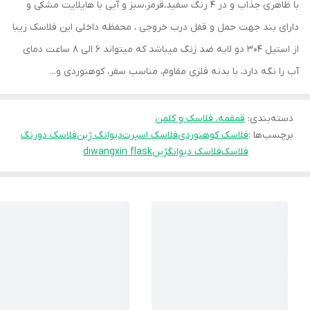
با ظاهری جذاب و در 4 رنگ سفید،قرمز،سبز و آبی با هایلایت مشکی و
دارای بند جهت حمل و قفل درب خروجی ، محفظه داخلی این فلاسک زیبا
از استیل 304 دو لایه ضد زنگ میباشد که میتواند 6 الی 8 ساعت دمای
آب را نگه دارد، با بدنه فلزی مقاوم، مناسب سفر، کوهنوردی و...
دسته‌بندی
:
قمقمه، فلاسک و کلمن
برچسب‌ها :
فلاسک کوهنوردی
فلاسک اسپرت
دیوانگ ژین
فلاسک دورنگ
فلاسک
فلاسک دیوانگژین
diwangxin flask