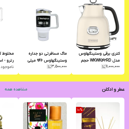
کتری برقی وستینگهاوس
ماگ مسافرتی دو جداره
مخلوط ک
مدل WKWK142RD حجم
وستینگهاوس 946 میلی
رترو - ا
۳٬۵۰۰٬۰۰۰
۱۱٬۰۰۰٬۰۰۰
ناموجود
1.7 لیتر
لیتر
KBEB221
عطر و ادکلن
مشاهده همه
10
%