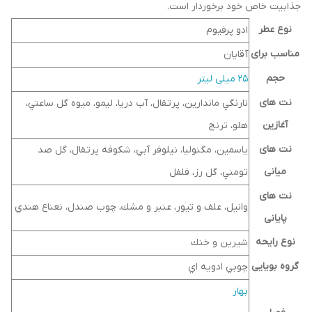
جذابیت خاص خود برخوردار است.
نوع عطر
ادو پرفیوم
مناسب برای
آقایان
حجم
25 میلی لیتر
نت های
نارنگي ماندارين، پرتقال، آب دريا، ليمو، ميوه گل ساعتي،
آغازین
هلو، ترنج
نت های
ياسمين، مگنوليا، نيلوفر آبي، شكوفه پرتقال، گل صد
میانی
تومني، گل رز، فلفل
نت های
وانيل، علف و تيور، عنبر و مشك، چوب صندل، نعناع هندي
پایانی
نوع رایحه
شيرين و خنك
گروه بویایی
چوبي ادويه اي
بهار