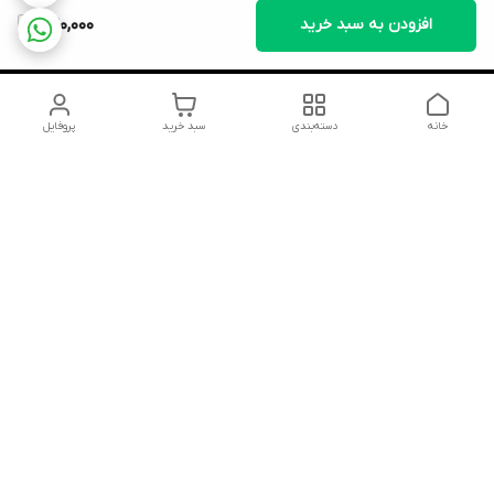
افزودن به سبد خرید
390,000
خانه
دسته‌بندی
سبد خرید
پروفایل
دسترسی سریع
تماس با ما
شکایات
درباره ما
قوانین و مقررات
سیاست حریم خصوصی
شماره تماس
09352783968