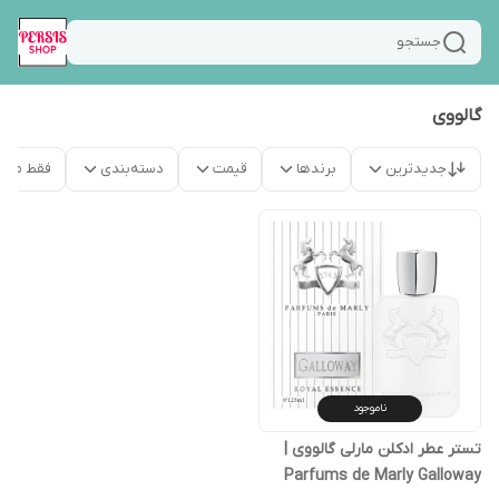
جستجو
گالووی
جدیدترین
برندها
قیمت
دسته‌بندی
فقط محص
ناموجود
تستر عطر ادکلن مارلی گالووی |
Parfums de Marly Galloway