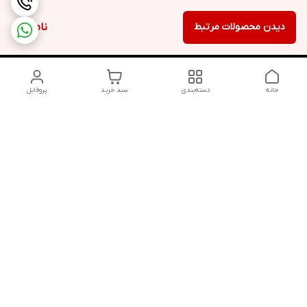
دیدن محصولات مرتبط
ناموجود
خانه
دسته‌بندی
سبد خرید
پروفایل
دسترسی سریع
تماس با ما
شکایات
درباره ما
قوانین و مقررات
سیاست حریم خصوصی
شماره تماس
09352783968