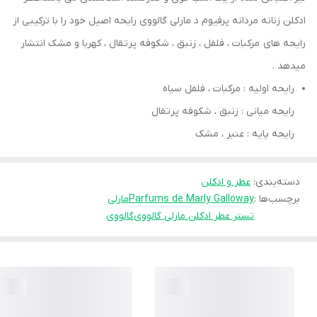
ادکلن زنانه مردانه پرفیوم د مارلی گالووی رایحه اصیل خود را با ترکیبی از
رایحه های مرکبات ، فلفل ، زنبق ، شکوفه پرتقال ، کهربا و مشک انتشار
میدهد .
رايحه اوليه : مرکبات ، فلفل سیاه
رايحه ميانی : زنبق ، شکوفه پرتقال
رايحه پایه : عنبر ، مشک
دسته‌بندی
:
عطر و ادکلن
برچسب‌ها :
Parfums de Marly Galloway
مارلی
تستر عطر ادکلن مارلی گالووی
گالووی