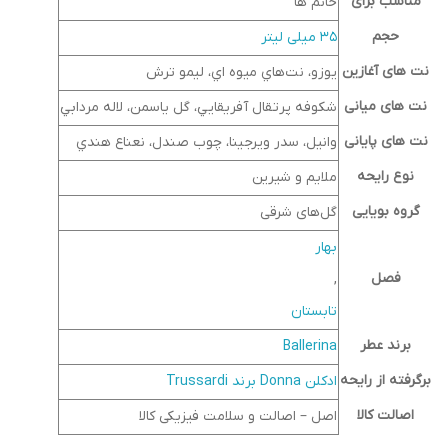
مناسب برای
خانم ها
حجم
35 میلی لیتر
نت های آغازین
يوزو، نت‌هاي ميوه اي، ليمو ترش
نت های میانی
شكوفه پرتقال آفريقايي، گل ياسمن، لاله مردابي
نت های پایانی
وانيل، سدر ويرجينا، چوب صندل، نعناع هندي
نوع رایحه
ملایم و شیرین
گروه بویایی
گل‌های شرقی
بهار
فصل
,
تابستان
برند عطر
Ballerina
برگرفته از رایحه
ادكلن Donna برند Trussardi
اصالت کالا
اصل – اصالت و سلامت فیزیکی کالا