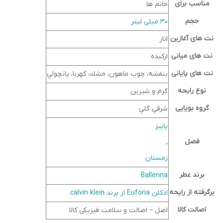
مناسب برای
خانم ها
حجم
30 میلی لیتر
نت های آغازین
انار
نت های میانی
اركيده
نت های پایانی
بنفشه، چوب ماهون، مشك، كهربا، پانچولي
نوع رایحه
گرم و شیرین
گروه بویایی
شرقي گلي
پاییز
فصل
,
زمستان
برند عطر
Ballerina
برگرفته از رایحه
ادکلن Euforia از برند calvin klein
اصالت کالا
اصل – اصالت و سلامت فیزیکی کالا