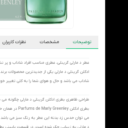
توضیحات
مشخصات
نظرات کاربران
عطر د مارلی گرینلی، عطری مناسب افراد شاداب و پر نش
ادکلن گرینلی د مارلی یکی از جدیدترین محصولات برند 
شاداب می باشد و حال و هوای شما را به کلی تغییر خوا
طراحی ظاهری بطری ادکلن گرینلی د مارلی چگونه می ب
بطری ادکلن Parfums de Marly Greenley در همان حال و هوای عطرهای معرفی همچون
می توان حدس زد بدنه این عطر به رنگ سبز می باشد به ه
د مارلی به زیبایی حک شده است. در قسمت پایینی بطری ادکلن نیز نام برند ع