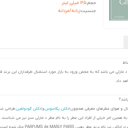
حجم
:
125 میلی لیتر
جنسیت
:
زنانه/مردانه
اط
د مارلی می باشد که به محض ورود به بازار مورد استقبال طرفداران این برند ق
هد داد.
اشد؟
ادکلن پگاسوس
و
ادکلن گودولفین
طراحی شده 
مین امر خیلی از افراد این عطر را به نام عطر د مارلی سبز نیز می شناسند. د
طر یعنی PARFUMS de MARLY PARIS حک شده است.