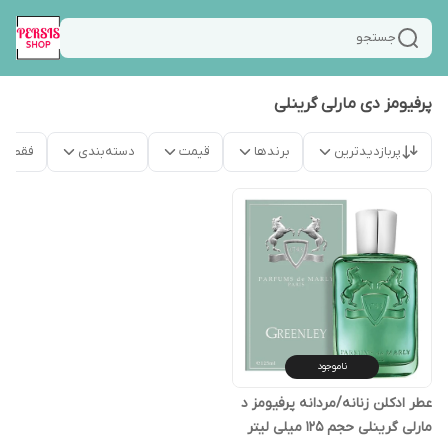
جستجو
پرفیومز دی مارلی گرینلی
پربازدیدترین
برندها
قیمت
دسته‌بندی
فقط م
ناموجود
عطر ادکلن زنانه/مردانه پرفیومز د
مارلی گرینلی حجم 125 میلی لیتر