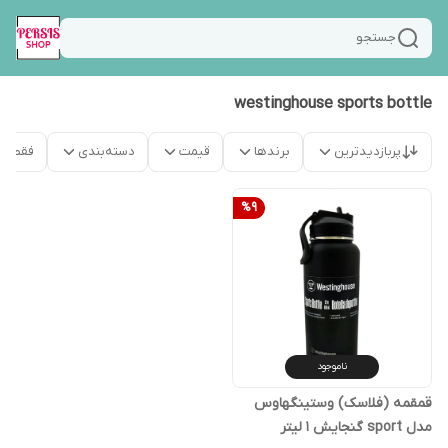
جستجو
westinghouse sports bottle
پربازدیدترین
برندها
قیمت
دسته‌بندی
فقط م
%
9
ناموجود
قمقمه (فلاسک) وستینگهاوس
مدل sport گنجایش 1 لیتر