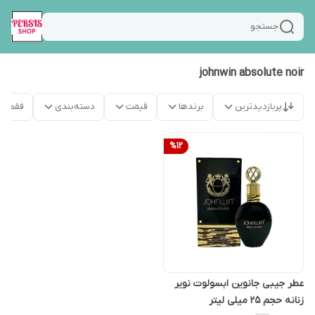
جستجو
johnwin absolute noir
پربازدیدترین
برندها
قیمت
دسته‌بندی
فقط م
%
12
عطر جیبی جانوین ابسولوت نویر
زنانه حجم 25 میلی لیتر