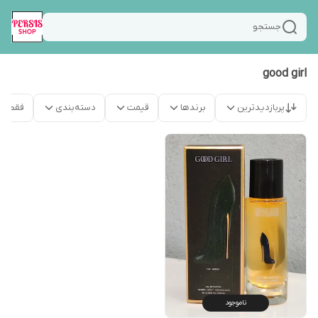
جستجو
good girl
پربازدیدترین
برندها
قیمت
دسته‌بندی
فقط م
ناموجود