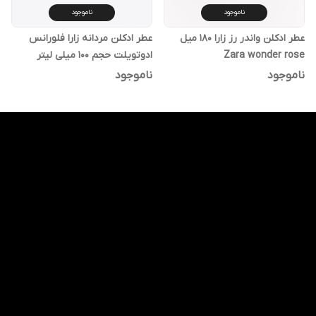
ناموجود
ناموجود
عطر ادکلن واندر رز زارا 180 میل
عطر ادکلن مردانه زارا فلورانس
Zara wonder rose
ادوتویلت حجم 100 میلی لیتر
ناموجود
ناموجود