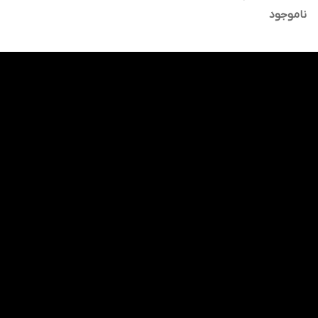
حجم 100*2 میلی لیتر
ناموجود