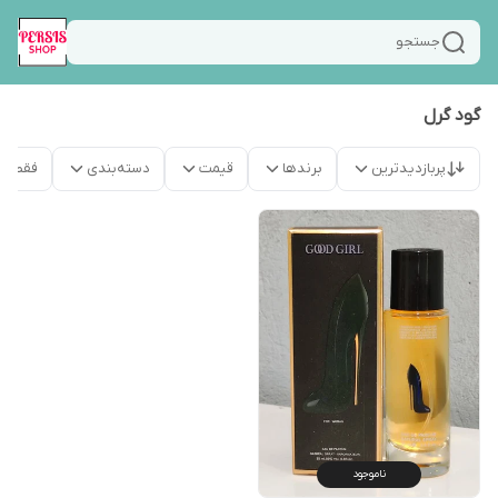
جستجو
گود گرل
پربازدیدترین
برندها
قیمت
دسته‌بندی
فقط م
ناموجود