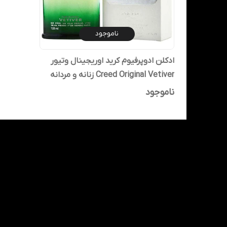
ناموجود
ادکلن ادوپرفیوم کرید اوریجینال وتیور
Creed Original Vetiver زنانه و مردانه
120 میلی لیتر
ناموجود