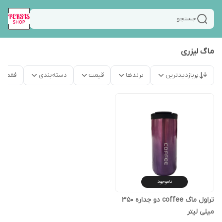
جستجو
ماگ لیزری
پربازدیدترین
برندها
قیمت
دسته‌بندی
فقط م
ناموجود
تراول ماگ coffee دو جداره 350
میلی لیتر