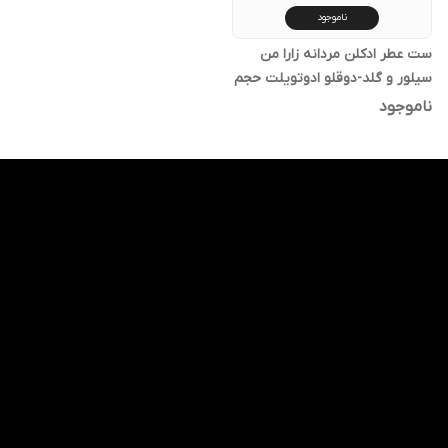
ناموجود
ست عطر ادکلن مردانه زارا من
سیلور و گلد-دوقلو ادوتویلت حجم
100*2 میلی لیتر
ناموجود