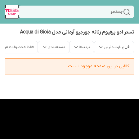
جستجو
تستر ادو پرفیوم زنانه جورجیو آرمانی مدل Acqua di Gioia
پربازدیدترین
برندها
دسته‌بندی
فقط محصولات موجو
کالایی در این صفحه موجود نیست