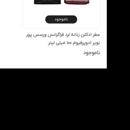
ناموجود
عطر ادکلن زنانه لرد فراگرانس ورسس پور
نویر ادوپرفیوم 100 میلی لیتر
ناموجود