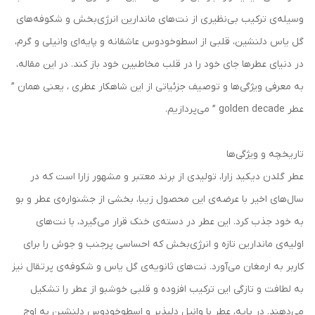
وسیله‌ی ترکیب بی‌نظیری از نت‌های ماندارین انرژی‌بخش و شکوفه‌های
گل یاس دلنشین، قلبی از اسطوخودوس عاشقانه و پایه‌ای وانیلی و گرم،
در دنیای عطرها جای خود را در قلب مخاطبین خود باز کند. در این مقاله،
به معرفی ویژگی‌ها و توصیف جزئیاتی از این شاهکار عطری ، یعنی همان ”
عطر golden decade ” می‌پردازیم.
تاریخچه و ویژگی‌ها
عطر گلدن دیکید زارا، تولیدی از برند معتبر و مشهور زارا است که در
سال‌های اخیر با عرضه‌ی این محصول زیبا، بخشی از جشنواره‌ی عطر و بو
به خود جذب کرد. این عطر در دسته‌ی خنک‌ قرار می‌گیرد، با نت‌های
اولیه‌ی ماندارین تازه و انرژی‌بخش که احساسی پرجنب و جوش را برای
کاربر به ارمغان می‌آورد. نت‌های ثانویه‌ی گل یاس و شکوفه‌ی پرتقال نیز
به لطافت و تازگی این ترکیب افزوده و قلبی خوشبو از عطر را تشکیل
می‌دهند. در پایه، عطر با وانیل دلپذیر و اسطوخودوس دلنشین به اوج