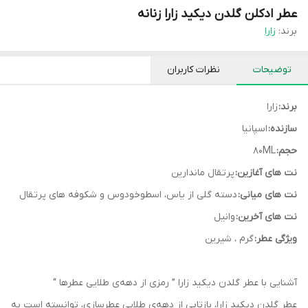
عطر ادکلن گلدن دیکید زارا زنانه
برند:
زارا
توضیحات
نظرات کاربران
برند:
زارا
سازنده:
اسپانیا
حجم:
80ML
نت های آغازین:
پرتقال ماندارین
نت های میانی:
دسته گلی از یاس، اسطوخودوس و شکوفه های پرتقال
نت های آخرین:
وانیل
ویژگی عطر:
گرم ، شیرین
آشنایی با عطر گلدن دیکید زارا ” رمزی از دهه‌ی طلایی عطرها “
عطر گلدن دیکید زارا، بازتابی از دهه‌ی طلایی عطرسازی، توانسته است به