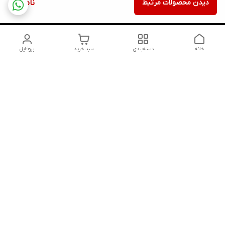
دیدن محصولات مرتبط
ناموجود
خانه
دسته‌بندی
سبد خرید
پروفایل
دسترسی سریع
تماس با ما
شکایات
درباره ما
قوانین و مقررات
سیاست حریم خصوصی
شماره تماس
09352783968
آدرس ایمیل
Persis.trade@gmail.com