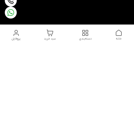
خانه
دسته‌بندی
سبد خرید
پروفایل
دسترسی سریع
تماس با ما
شکایات
درباره ما
قوانین و مقررات
سیاست حریم خصوصی
شماره تماس
09352783968