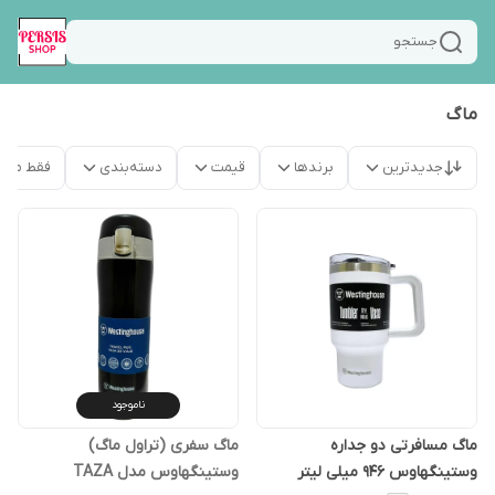
جستجو
ماگ
جدیدترین
برندها
قیمت
دسته‌بندی
فقط محص
ناموجود
ماگ مسافرتی دو جداره
ماگ سفری (تراول ماگ)
وستینگهاوس 946 میلی لیتر
وستینگهاوس مدل TAZA