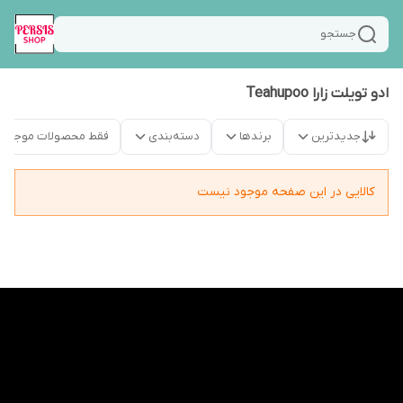
جستجو
ادو تویلت زارا Teahupoo
جدیدترین
برندها
دسته‌بندی
فقط محصولات موجود
کالایی در این صفحه موجود نیست